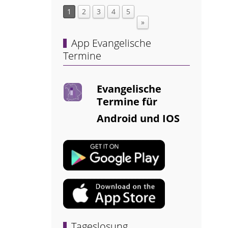
1
2
3
4
5
»
App Evangelische
Termine
Evangelische
Termine für
Android und IOS
Tageslosung