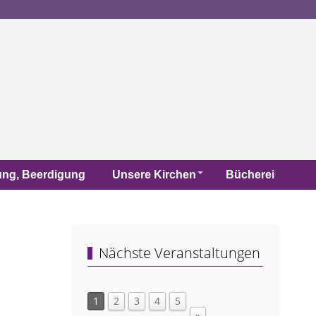
uung, Beerdigung
Unsere Kirchen
Bücherei
Nächste Veranstaltungen
1
2
3
4
5
»