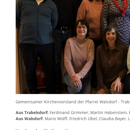
Gemeinsamer Kirchenvorstand der Pfarrei Walsdorf - Trab
Aus Trabelsdorf:
Ferdinand Grimmer, Martin Habenstein, El
Aus Walsdorf
: Mario Wolff, Friedrich Übel, Claudia Bayer, 