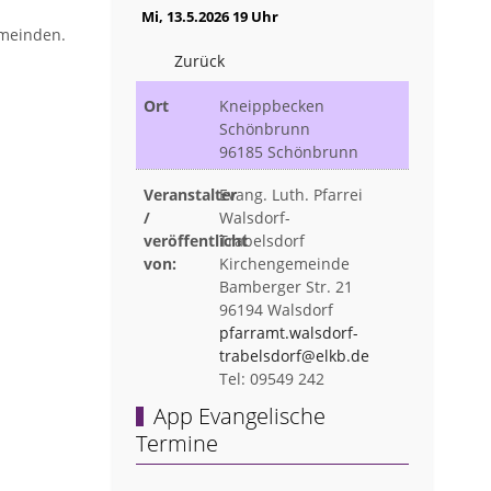
Mi, 13.5.2026 19 Uhr
emeinden.
Zurück
Ort
Kneippbecken
Schönbrunn
96185 Schönbrunn
Veranstalter
Evang. Luth. Pfarrei
/
Walsdorf-
veröffentlicht
Trabelsdorf
von:
Kirchengemeinde
Bamberger Str. 21
96194 Walsdorf
pfarramt.walsdorf-
trabelsdorf@elkb.de
Tel: 09549 242
App Evangelische
Termine