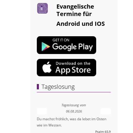
Evangelische
Termine für
Android und IOS
Tageslosung
Tageslosung vom
06.08.2026
Du machst fröhlich, was da lebet im Osten
wie im Westen.
Psalm 65,9